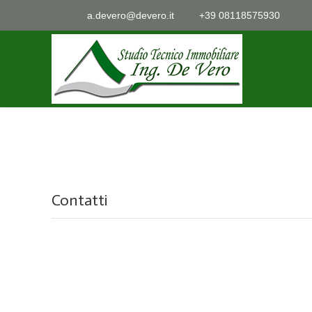
a.devero@devero.it
+39 08118575930
Contatti