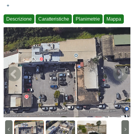
+
Descrizione
Caratteristiche
Planimetrie
Mappa