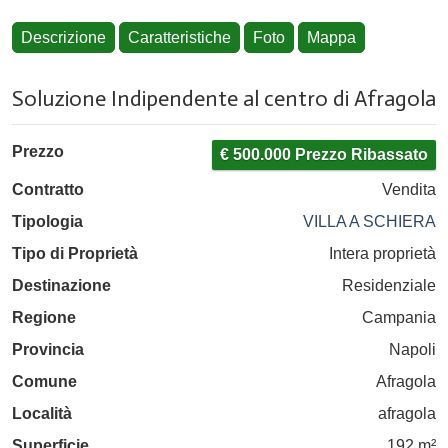
Descrizione
Caratteristiche
Foto
Mappa
Soluzione Indipendente al centro di Afragola
Prezzo
€ 500.000 Prezzo Ribassato
Contratto
Vendita
Tipologia
VILLA A SCHIERA
Tipo di Proprietà
Intera proprietà
Destinazione
Residenziale
Regione
Campania
Provincia
Napoli
Comune
Afragola
Località
afragola
Superficie
192 m²