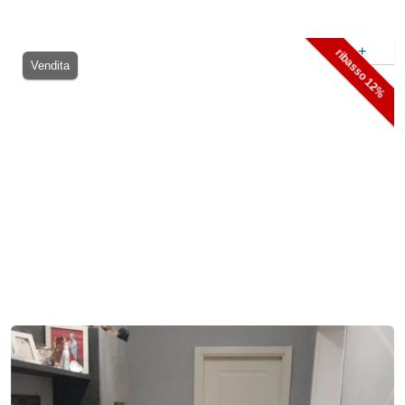
+
ribasso 12%
Vendita