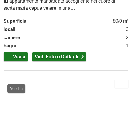
🏡 appartamento mansardato accogliente nel cuore di
santa maria capua vetere in una…
Superficie
80/0 m²
locali
3
camere
2
bagni
1
Visita
Vedi Foto e Dettagli
+
Vendita